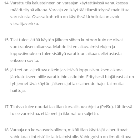
Varattu tila kalusteineen on varaajan käytettävissä varauksessa
määriteltynä aikana. Varaaja voi käyttää tilaesittelyssä mainittua
varustusta. Osassa kohteita on käytössä Urheilutalon avoin
vierailijaverkko.
Tilat tulee jättää käytön jälkeen siihen kuntoon kuin ne olivat
vuokrauksen alkaessa. Mahdollisten alkuvalmistelujen ja
loppusiivouksen tulee sisältyä varattuun aikaan, ellei asiasta
erikseen sovita.
Jätteet on lajiteltava oikein ja vietävä loppusiivouksen aikana
jätekatokseen niille varattuihin astioihin. Erityisesti biojäteastiat on
tyhjennettävä käytön jälkeen, jotta ei aiheudu haju- tai muita
haittoja.
Tiloissa tulee noudattaa tilan turvallisuusohjeita (PelSu). Lähtiessä
tulee varmistaa, että ovet ja ikkunat on suljettu.
Varaaja on korvausvelvollinen, mikäli tilan käyttäjät aiheuttavat
vahinkoa kiinteistölle tai irtaimistolle. Vahingoista on ilmoitettava