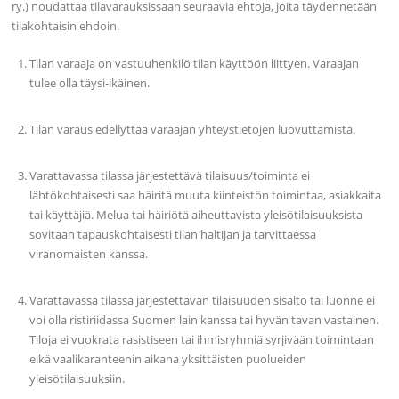
ry.) noudattaa tilavarauksissaan seuraavia ehtoja, joita täydennetään
tilakohtaisin ehdoin.
Tilan varaaja on vastuuhenkilö tilan käyttöön liittyen. Varaajan
tulee olla täysi-ikäinen.
Tilan varaus edellyttää varaajan yhteystietojen luovuttamista.
Varattavassa tilassa järjestettävä tilaisuus/toiminta ei
lähtökohtaisesti saa häiritä muuta kiinteistön toimintaa, asiakkaita
tai käyttäjiä. Melua tai häiriötä aiheuttavista yleisötilaisuuksista
sovitaan tapauskohtaisesti tilan haltijan ja tarvittaessa
viranomaisten kanssa.
Varattavassa tilassa järjestettävän tilaisuuden sisältö tai luonne ei
voi olla ristiriidassa Suomen lain kanssa tai hyvän tavan vastainen.
Tiloja ei vuokrata rasistiseen tai ihmisryhmiä syrjivään toimintaan
eikä vaalikaranteenin aikana yksittäisten puolueiden
yleisötilaisuuksiin.