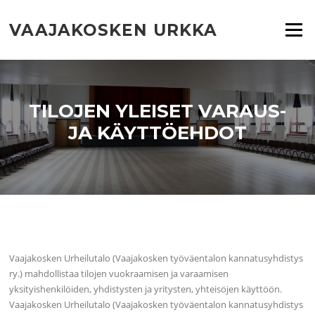
Siirry
suoraan
VAAJAKOSKEN URKKA
Valikko
sisältöön
TILOJEN YLEISET VARAUS-
JA KÄYTTÖEHDOT
Vaajakosken Urheilutalo (Vaajakosken työväentalon kannatusyhdistys
ry.) mahdollistaa tilojen vuokraamisen ja varaamisen
yksityishenkilöiden, yhdistysten ja yritysten, yhteisöjen käyttöön.
Vaajakosken Urheilutalo (Vaajakosken työväentalon kannatusyhdistys