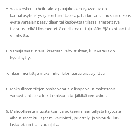
Vaajakosken Urheilutalolla (Vaajakosken työväentalon
kannatusyhdistys ry.) on tarvittaessa ja harkintansa mukaan oikeus
evätä varaajan pääsy tilaan tai keskeyttää tilassa järjestettävä
tilaisuus, mikäli ilmenee, että edellä mainittuja sääntöjä rikotaan tai
on rikottu.
Varaaja saa tilavarauksestaan vahvistuksen, kun varaus on
hyväksytty.
Tilaan merkittyä maksimihenkilömäärää ei saa ylittää.
Maksullisten tilojen osalta varaus ja lisäpalvelut maksetaan
varaustilanteessa korttimaksuna tai jälkikäteen laskulla.
Mahdollisesta muusta kuin varaukseen määritellystä käytöstä
aiheutuneet kulut (esim. vartiointi-, järjestely- ja siivouskulut)
laskutetaan tilan varaajalta.