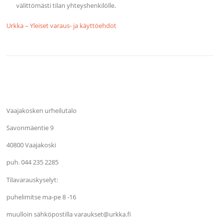
välittömästi tilan yhteyshenkilölle.
Urkka – Yleiset varaus- ja käyttöehdot
Vaajakosken urheilutalo
Savonmäentie 9
40800 Vaajakoski
puh. 044 235 2285
Tilavarauskyselyt:
puhelimitse ma-pe 8 -16
muulloin sähköpostilla varaukset@urkka.fi