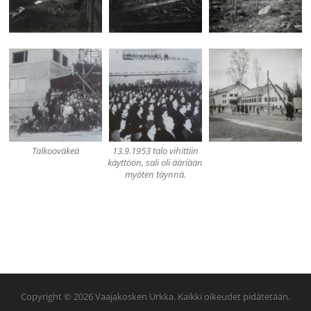
Talkooväkeä
13.9.1953 talo vihittiin
käyttöön, sali oli ääriään
myöten täynnä.
Copyright © 2026 Vaajakosken Urkka. Kaikki oikeudet pidätetään.