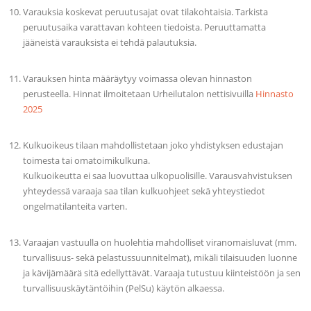
Varauksia koskevat peruutusajat ovat tilakohtaisia. Tarkista
peruutusaika varattavan kohteen tiedoista. Peruuttamatta
jääneistä varauksista ei tehdä palautuksia.
Varauksen hinta määräytyy voimassa olevan hinnaston
perusteella. Hinnat ilmoitetaan Urheilutalon nettisivuilla
Hinnasto
2025
Kulkuoikeus tilaan mahdollistetaan joko yhdistyksen edustajan
toimesta tai omatoimikulkuna.
Kulkuoikeutta ei saa luovuttaa ulkopuolisille. Varausvahvistuksen
yhteydessä varaaja saa tilan kulkuohjeet sekä yhteystiedot
ongelmatilanteita varten.
Varaajan vastuulla on huolehtia mahdolliset viranomaisluvat (mm.
turvallisuus- sekä pelastussuunnitelmat), mikäli tilaisuuden luonne
ja kävijämäärä sitä edellyttävät. Varaaja tutustuu kiinteistöön ja sen
turvallisuuskäytäntöihin (PelSu) käytön alkaessa.